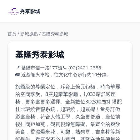
秀泰影城
首頁
/
影城據點
/ 基隆秀泰影城
基隆秀泰影城
📍 基隆市信一路177號
📞 (02)2421-2388
🚌 近基隆火車站，往文化中心步行約10分鐘。
旗艦級的尊榮定位，斥資上億元鉅額，時尚華麗
的空間享受。8座超豪華影廳，1,033席舒適座
椅，更多廳更多選擇。全新數位3D放映技術搭配
杜比環繞音響系統，超環繞，超震撼﹗量身訂做
影廳座椅，符合人體工學，久坐更舒適，座位前
後排間距加寬，觀賞視線無障礙。最齊全的餐飲
美食，香濃爆米花，可樂，熱狗堡，吉拿棒等新
鮮提供，看電影不必出遠門，基隆在地最便利的