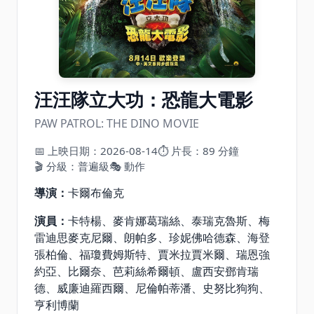
汪汪隊立大功：恐龍大電影
PAW PATROL: THE DINO MOVIE
📅 上映日期：2026-08-14
⏱ 片長：89 分鐘
🎬 分級：普遍級
🎭 動作
導演：
卡爾布倫克
演員：
卡特楊、麥肯娜葛瑞絲、泰瑞克魯斯、梅
雷迪思麥克尼爾、朗帕多、珍妮佛哈德森、海登
張柏倫、福瓊費姆斯特、賈米拉賈米爾、瑞恩強
約亞、比爾奈、芭莉絲希爾頓、盧西安鄧肯瑞
德、威廉迪羅西爾、尼倫帕蒂潘、史努比狗狗、
亨利博蘭