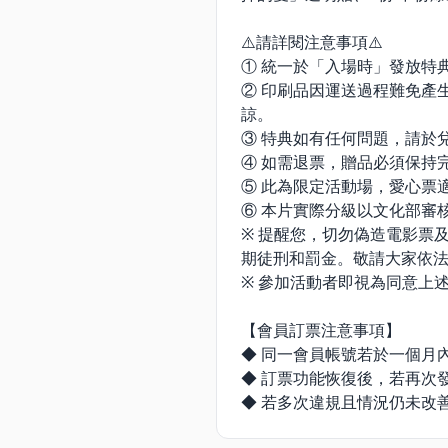
⚠️請詳閱注意事項⚠️
① 統一於「入場時」發放特
② 印刷品因運送過程難免產
諒。
③ 特典如有任何問題，請於
④ 如需退票，贈品必須保持
⑤ 此為限定活動場，愛心票
⑥ 本片實際分級以文化部審
※ 提醒您，切勿偽造電影票
期徒刑和罰金。敬請大家依
※ 參加活動者即視為同意上
【會員訂票注意事項】
◆ 同一會員帳號若於一個月
◆ 訂票功能恢復後，若再次
◆ 若多次違規且情況仍未改