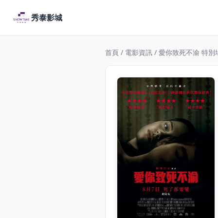
秀泰影城
首頁
/
電影資訊
/ 愛你致死不渝 特別