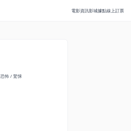
電影資訊
影城據點
線上訂票
 恐怖 / 驚悚