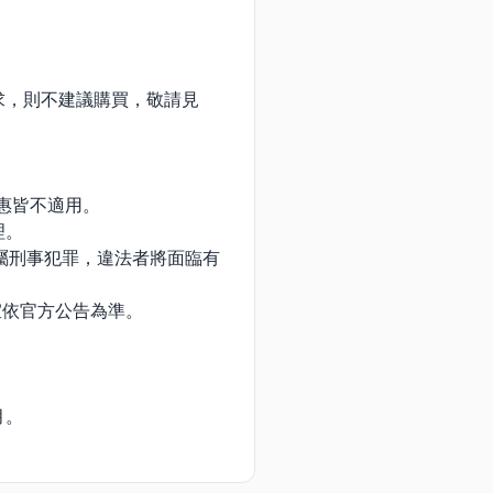
求，則不建議購買，敬請見
惠皆不適用。
理。
均屬刑事犯罪，違法者將面臨有
宜依官方公告為準。
月。