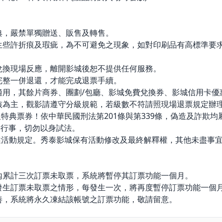
典，嚴禁單獨贈送、販售及轉售。
生些許折痕及瑕疵，為不可避免之現象，如對印刷品有高標準要
兌換現場反應，離開影城後恕不提供任何服務。
完整一併退還，才能完成退票手續。
適用，其餘片商券、團劃/包廳、影城免費兌換券、影城信用卡優
核為主，觀影請遵守分級規範，若級數不符請照現場退票規定辦
及特典票券！依中華民國刑法第201條與第339條，偽造及詐欺
法行事，切勿以身試法。
述活動規定。秀泰影城保有活動修改及最終解釋權，其他未盡事
內累計三次訂票未取票，系統將暫停其訂票功能一個月。
發生訂票未取票之情形，每發生一次，將再度暫停訂票功能一個
善，系統將永久凍結該帳號之訂票功能，敬請留意。