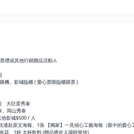
票禮或其他行銷贈品活動⚠️
起
機、影城臨櫃 ( 愛心票限臨櫃購票 )
1 (二) 大巨蛋秀泰
秀泰、岡山秀泰
影城$500 / 人
覺枕邊款原文海報、1張 【獨家】一見傾心工藝海報（眼中的愛心
米花、1杯 大杯飲料 (贈品將於入場時發放)