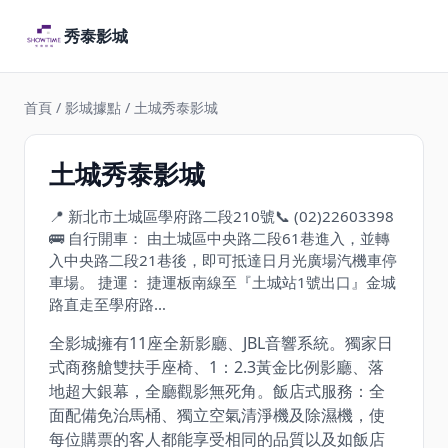
秀泰影城
首頁
/
影城據點
/ 土城秀泰影城
土城秀泰影城
📍 新北市土城區學府路二段210號
📞 (02)22603398
🚌 自行開車： 由土城區中央路二段61巷進入，並轉
入中央路二段21巷後，即可抵達日月光廣場汽機車停
車場。 捷運： 捷運板南線至『土城站1號出口』金城
路直走至學府路…
全影城擁有11座全新影廳、JBL音響系統。獨家日
式商務艙雙扶手座椅、1：2.3黃金比例影廳、落
地超大銀幕，全廳觀影無死角。飯店式服務：全
面配備免治馬桶、獨立空氣清淨機及除濕機，使
每位購票的客人都能享受相同的品質以及如飯店