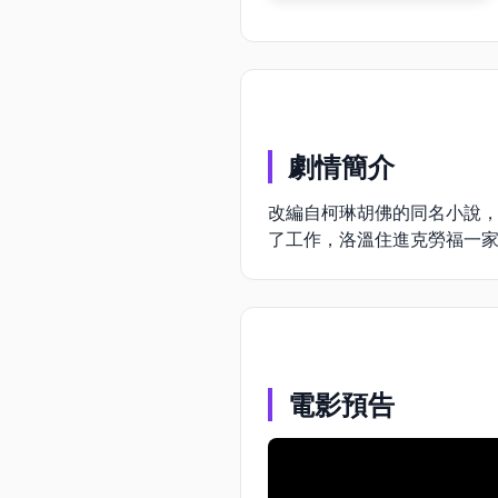
劇情簡介
改編自柯琳胡佛的同名小說
了工作，洛溫住進克勞福一
電影預告