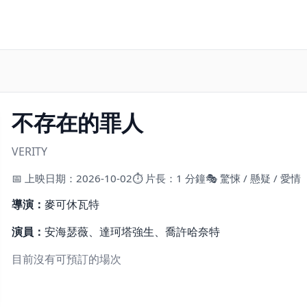
不存在的罪人
VERITY
📅 上映日期：2026-10-02
⏱ 片長：1 分鐘
🎭 驚悚 / 懸疑 / 愛情
導演：
麥可休瓦特
演員：
安海瑟薇、達珂塔強生、喬許哈奈特
目前沒有可預訂的場次