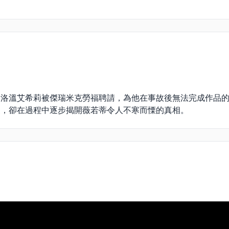
，洛溫艾希莉被傑瑞米克勞福聘請，為他在事故後無法完成作品
家，卻在過程中逐步揭開薇若蒂令人不寒而慄的真相。