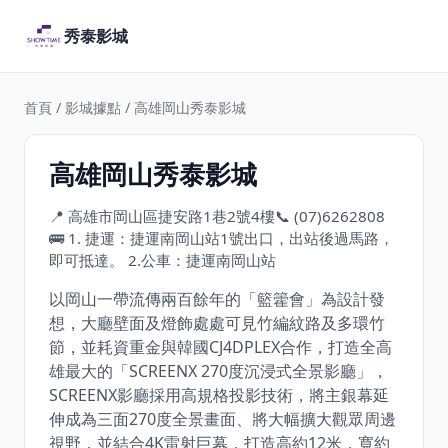
秀泰影城
首頁
/
影城據點
/ 高雄岡山秀泰影城
高雄岡山秀泰影城
📍 高雄市岡山區捷安路1巷2號4樓
📞 (07)6262808
🚌 1. 捷運：捷運南岡山站1號出口，出站後過馬路，
即可抵達。 2.公車：捷運南岡山站
以岡山一帶流傳兩百餘年的「籃籗會」為設計發
想，大廳壁面及燈飾處處可見竹編紋路及多環竹
節，並耗資重金與韓國CJ4DPLEX合作，打造全高
雄最大的「SCREENX 270度沉浸式全景影廳」，
SCREENX影廳採用高規格投影技術，將主銀幕延
伸成為三面270度全景畫面、將大幅擴大觀眾周邊
視野，並結合4K雷射巨幕，打造高約12米，寬約