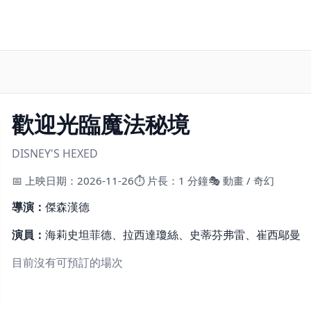
歡迎光臨魔法秘境
DISNEY'S HEXED
📅 上映日期：2026-11-26
⏱ 片長：1 分鐘
🎭 動畫 / 奇幻
導演：
傑森漢德
演員：
海莉史坦菲德、拉西達瓊絲、史蒂芬弗雷、崔西鄔曼
目前沒有可預訂的場次